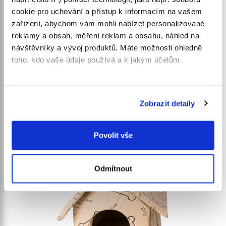
cookie pro uchování a přístup k informacím na vašem
zařízení, abychom vám mohli nabízet personalizované
reklamy a obsah, měření reklam a obsahu, náhled na
návštěvníky a vývoj produktů. Máte možnosti ohledně
Pelech Kost, 8hran, bavlna, béžový, černé
toho, kdo vaše údaje používá a k jakým účelům.
kosti
Pokud to povolíte, rádi bychom také:
Látkové pelechy pro psy
Shromažďovali informace o vaší geografické
Zobrazit detaily
Cena:
Velikosti:
poloze, které mohou být přesné na několik metrů
649,00 Kč
4
Identifikovali vaše zařízení pomocí aktivního
skenování pro konkrétní charakteristiky (otisk prstu)
Povolit vše
Zjistěte více o tom, jak zpracováváme vaše osobní
údaje, a nastavte si předvolby v
části s podrobnostmi
.
Odmítnout
Svůj souhlas můžete kdykoliv změnit nebo odvolat v
části Prohlášení o souborech cookie.
K personalizaci obsahu a reklam, poskytování funkcí
sociálních médií a analýze naší návštěvnosti využíváme