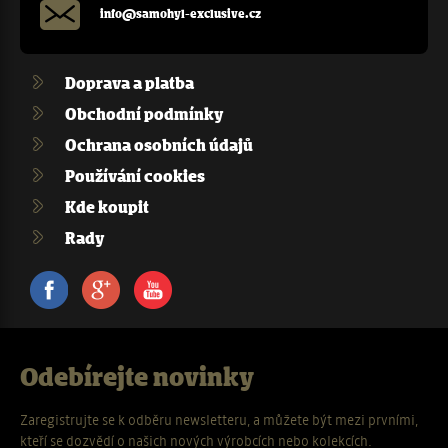
info@samohyl-exclusive.cz
Doprava a platba
Obchodní podmínky
Ochrana osobních údajů
Používání cookies
Kde koupit
Rady
Facebook
Google+
Youtube
Odebírejte novinky
Zaregistrujte se k odběru newsletteru, a můžete být mezi prvními,
kteří se dozvědí o našich nových výrobcích nebo kolekcích.