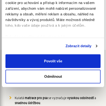
cookie pro uchování a přístup k informacím na vašem
zařízení, abychom vám mohli nabízet personalizované
reklamy a obsah, měření reklam a obsahu, náhled na
návštěvníky a vývoj produktů. Máte možnosti ohledně
toho, kdo vaše údaje používá a k jakým účelům.
Popis
Velikosti
Pokud to povolíte, rádi bychom také:
O materiálu
Údržba
Shromažďovali informace o vaší geografické
Zobrazit detaily
poloze, které mohou být přesné na několik metrů
Identifikovali vaše zařízení pomocí aktivního
skenování pro konkrétní charakteristiky (otisk prstu)
Povolit vše
Matrace pro psa - Aries
Zjistěte více o tom, jak zpracováváme vaše osobní
údaje, a nastavte si předvolby v
části s podrobnostmi
.
Odmítnout
Svůj souhlas můžete kdykoliv změnit nebo odvolat v
Kulatá matrace - krásný pelíšek pro psa.
části Prohlášení o souborech cookie.
K personalizaci obsahu a reklam, poskytování funkcí
Kulatá
matrace pro psa
se vyznačuje
vysokou odolností
a
sociálních médií a analýze naší návštěvnosti využíváme
snadnou údržbou
.