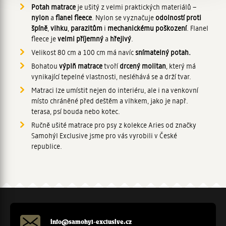
soubory cookie. Informace o tom, jak náš web používáte,
Potah matrace
je ušitý z velmi praktických materiálů –
sdílíme se svými partnery pro sociální média, inzerci a
nylon
a
flanel fleece
. Nylon se vyznačuje
odolností proti
analýzy. Partneři tyto údaje mohou zkombinovat s
špíně
,
vlhku
,
parazitům
i
mechanickému poškození
. Flanel
dalšími informacemi, které jste jim poskytli nebo které
fleece je
velmi příjemný
a
hřejivý
.
získali v důsledku toho, že používáte jejich služby.
Velikost 80 cm a 100 cm má navíc
snímatelný potah.
Bohatou
výplň matrace
tvoří
drcený molitan
, který má
vynikající tepelné vlastnosti, nesléhává se a drží tvar.
Matraci lze umístit nejen do interiéru, ale i na venkovní
místo chráněné před deštěm a vlhkem, jako je např.
terasa, psí bouda nebo kotec.
Ručně ušité matrace pro psy z kolekce Aries od značky
Samohýl Exclusive jsme pro vás vyrobili v České
republice.
info@samohyl-exclusive.cz