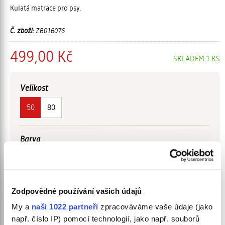
Kulatá matrace pro psy.
Č. zboží:
ZB016076
499,00 Kč
SKLADEM 1 KS
Velikost
50
80
Barva
Zodpovědné používání vašich údajů
My a
naši 1022 partneři
zpracováváme vaše údaje (jako
např. číslo IP) pomocí technologií, jako např. souborů
KOUPIT