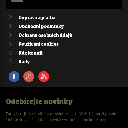
Doprava a platba
Obchodní podmínky
Ochrana osobních údajů
Používání cookies
Kde koupit
Rady
Facebook
Google+
Youtube
Odebírejte novinky
Zaregistrujte se k odběru newsletteru, a můžete být mezi prvními,
kteří se dozvědí o našich nových výrobcích nebo kolekcích.