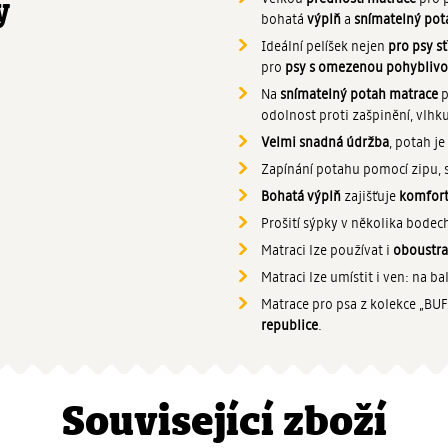
y
bohatá
výplň
a
snímatelný pot
Ideální pelíšek nejen
pro psy s
pro
psy s omezenou pohyblivo
Na
snímatelný potah matrace
p
odolnost proti zašpinění, vlh
Velmi snadná údržba
, potah j
Zapínání potahu pomocí zipu, s
Bohatá výplň
zajišťuje
komfort
Prošití sýpky v několika bode
Matraci lze používat i
oboustr
Matraci lze umístit i ven: na b
Matrace pro psa z kolekce „BU
republice
.
Související zboží