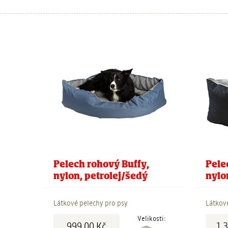
Pelech rohový Buffy,
Pele
nylon, petrolej/šedý
nylo
Látkové pelechy pro psy
Látkov
Cena:
Cena:
Velikosti:
999,00 Kč
1 