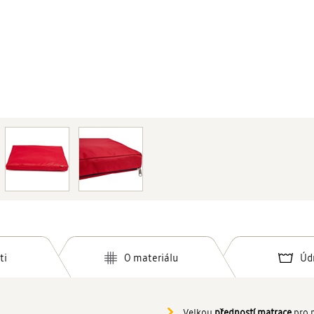
ti
O materiálu
Úd
Velkou
předností matrace
pro p