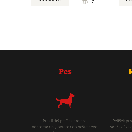
2
Pes
Praktický pelíšek pro psa,
Pelíšek pr
nepromokavý obleček do deště nebo
součástí ka