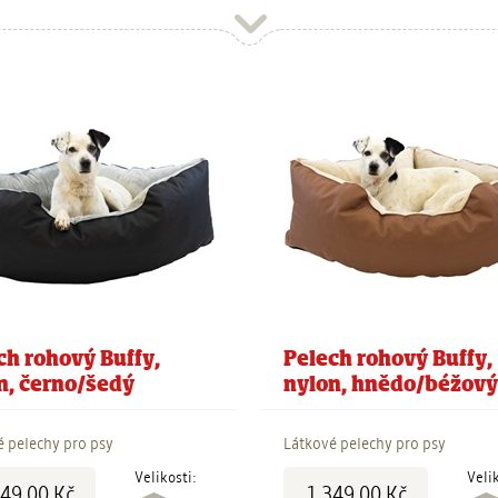
ch rohový Buffy,
Pelech rohový Buffy,
n, černo/šedý
nylon, hnědo/béžový
é pelechy pro psy
Látkové pelechy pro psy
Cena:
Velikosti:
Veli
349,00 Kč
1 349,00 Kč