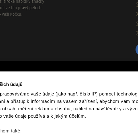
aší široké nabídky značky
usive ten pravý pelech
o vaši kočku.
O nás
šich údajů
rvními, kteří se dozvědí o našich
Značka Samohyl Exclusive zahrnuje 
pracováváme vaše údaje (jako např. číslo IP) pomocí technologií
drobné savce tvoří jádro produktov
ání a přístup k informacím na vašem zařízení, abychom vám moh
různých ročních období, textilní p
 obsah, měření reklam a obsahu, náhled na návštěvníky a vývo
další praktické chovatelské potřeb
račujte
vyráběny v České republice, hlavní
o vaše údaje používá a k jakým účelům.
moderních materiálů a funkčnost v
chom také: