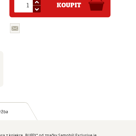
KOUPIT
ržba
sa z kolekce „BUFFY“ od značky Samohýl Exclusive je