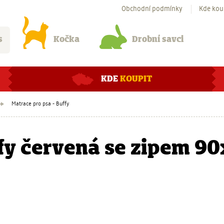
Obchodní podmínky
Kde kou
s
Kočka
Drobní savci
KDE
KOUPIT
Matrace pro psa - Buffy
fy červená se zipem 9