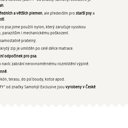
ah
.
tředních a větších plemen
, ale především pro
starší psy
a
stí
.
ro psa jsme použili nylon, který zaručuje vysokou
ku, parazitům i mechanickému poškození.
e samostatně pratelný.
krytý zip je umístěn po celé délce matrace.
ní odpočinek pro psa
.
ch navíc zabrání nerovnoměrnému rozmístění výplně.
anně
.
alkón, terasu, do psí boudy, kotce apod.
FFY“ od značky Samohýl Exclusive jsou
vyrobeny v České