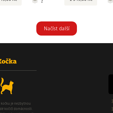
2
Stránkování
Načíst další
Kočka
o kočku je nezbytnou
ždé kočičí domácnosti.