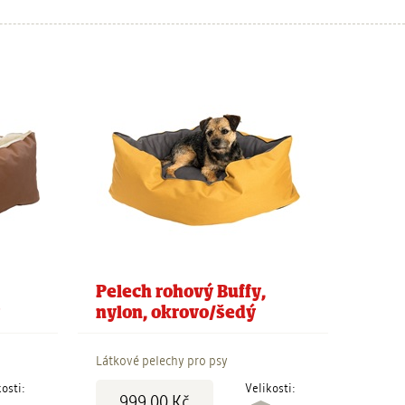
Pelech rohový Buffy,
nylon, okrovo/šedý
Látkové pelechy pro psy
Cena:
kosti:
Velikosti:
999,00 Kč