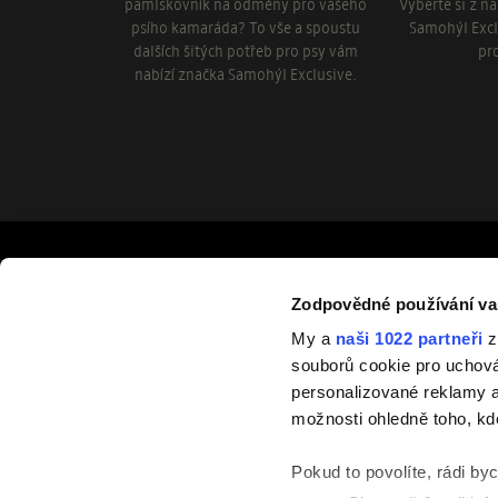
pamlskovník na odměny pro vašeho
Vyberte si z n
psího kamaráda? To vše a spoustu
Samohýl Excl
dalších šitých potřeb pro psy vám
pr
nabízí značka Samohýl Exclusive.
Odebírejte novinky
Zodpovědné používání va
Zaregistrujte se k odběru newsletteru, a můžete být mezi p
My a
naši 1022 partneři
z
nových výrobcích nebo kolekcích.
souborů cookie pro uchov
personalizované reklamy a
Pok
možnosti ohledně toho, kd
Pokud to povolíte, rádi by