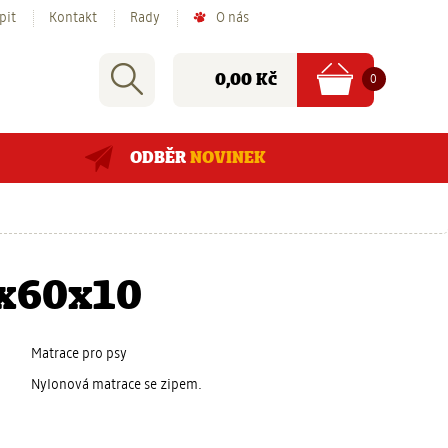
pit
Kontakt
Rady
O nás
Nákupní
Rychlé
Vyhledat
položek
Cena:
0
0,00 Kč
košík
hledání:
ODBĚR
NOVINEK
0x60x10
Matrace pro psy
Nylonová matrace se zipem.