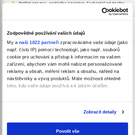
Pelíšek pro psa - podložku z kolekce „Sucharda“ od značky
Samohýl Exclusive je vyroben v České republice.
Související produkty
Zodpovědné používání vašich údajů
My a
naši 1022 partneři
zpracováváme vaše údaje (jako
např. číslo IP) pomocí technologií, jako např. souborů
cookie pro uchování a přístup k informacím na vašem
zařízení, abychom vám mohli nabízet personalizované
reklamy a obsah, měření reklam a obsahu, náhled na
návštěvníky a vývoj produktů. Máte možnosti ohledně
toho, kdo vaše údaje používá a k jakým účelům.
Pokud to povolíte, rádi bychom také:
Shromažďovali informace o vaší geografické
Zobrazit detaily
poloze, které mohou být přesné na několik metrů
Identifikovali vaše zařízení pomocí aktivního
Matrace Sucharda,nylon, béžovo/černá,
skenování pro konkrétní charakteristiky (otisk prstu)
Povolit vše