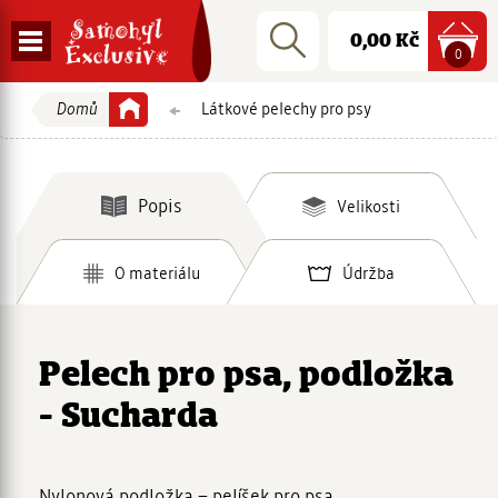
Přejít
logo
Nákupní
Rychlé
Vyhledat
na
Zobrazit
Cena:
0,00 Kč
hledání:
košík
polož
0
hlavní
navigaci
navigaci
Přejít
Domů
Látkové pelechy pro psy
Vaše
na
obsah
aktuální
Popis
Velikosti
pozice
O materiálu
Údržba
Pelech pro psa, podložka
- Sucharda
Nylonová podložka – pelíšek pro psa.