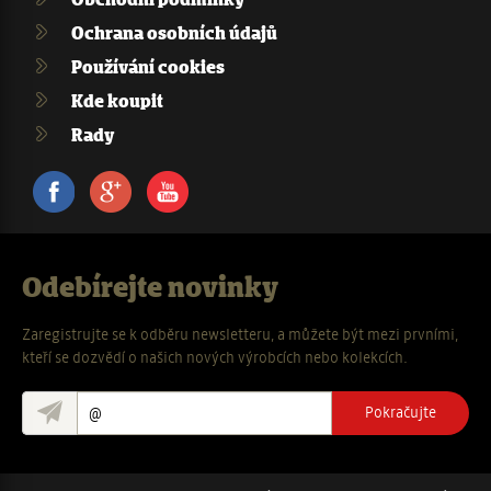
Obchodní podmínky
Ochrana osobních údajů
Používání cookies
Kde koupit
Rady
Facebook
Google+
Youtube
Odebírejte novinky
Zaregistrujte se k odběru newsletteru, a můžete být mezi prvními,
kteří se dozvědí o našich nových výrobcích nebo kolekcích.
Pokračujte