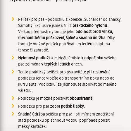
Pelíšek pro psa - podložku z kolekce „Sucharda“ od značky
Samohýl Exclusive jsme ušili z
praktického nylonu
.
Velkou předností nylonu je jeho
odolnost proti vlhku,
mechanickému poškození, špíně
a
snadná údržba
. Díky
tomu je možné pelíšek používat i
exteriéru
, např. na
terase či zahradě.
Nylonová podložka
je ideální místo
k odpočinku
vašeho
psa
zejména
v teplých letních
dnech.
Tento praktický pelíšek pro psa uvítáte při
cestování
,
podložku lehce vložíte do transportního boxu nebo do
kufru auta. Podložku lze jednoduše srolovat do malého
válečku.
Podložku je možné používat
oboustranně
.
Podložku pro psa zdobí
potisk tlapky
.
Snadná údržba
pelíšku pro psa - při mírném znečištění
stačí podložku opláchnout vodou, popřípadě použít
měkký kartáček.