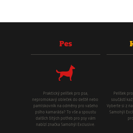
Pes
Praktický pelíšek pro psa,
Pelíšek pr
nepromokavý obleček do deště nebo
součástí ka
pamlskovník na odměny pro vašeho
Vyberte si z n
psího kamaráda? To vše a spoustu
Samohýl Excl
dalších šitých potřeb pro psy vám
pr
nabízí značka Samohýl Exclusive.