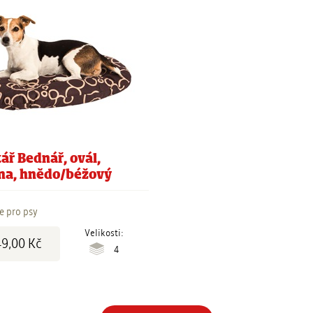
tář Bednář, ovál,
na, hnědo/béžový
e pro psy
Velikosti:
9,00 Kč
4
Stránkování