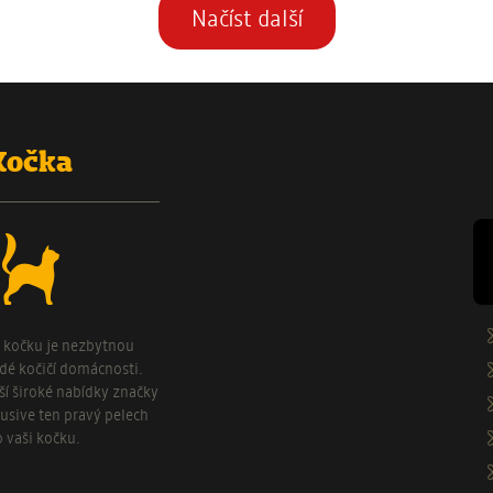
Načíst další
Kočka
o kočku je nezbytnou
ždé kočičí domácnosti.
aší široké nabídky značky
usive ten pravý pelech
o vaši kočku.