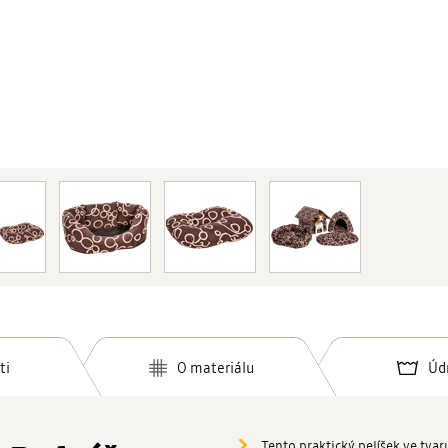
ti
O materiálu
Úd
Tento praktický pelíšek ve tva