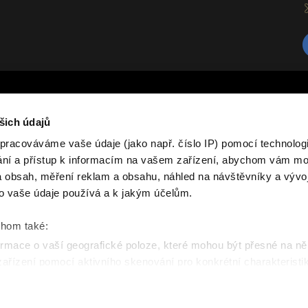
O nás
šich údajů
rvními, kteří se dozvědí o našich
Značka Samohyl Exclusive zahrnuje 
pracováváme vaše údaje (jako např. číslo IP) pomocí technologií
drobné savce tvoří jádro produktov
ání a přístup k informacím na vašem zařízení, abychom vám moh
různých ročních období, textilní p
 obsah, měření reklam a obsahu, náhled na návštěvníky a vývo
další praktické chovatelské potřeb
račujte
vyráběny v České republice, hlavní
o vaše údaje používá a k jakým účelům.
moderních materiálů a funkčnost v
chom také:
rmace o vaší geografické poloze, které mohou být přesné na ně
 zařízení pomocí aktivního skenování pro konkrétní charakteristik
zpracováváme vaše osobní údaje, a nastavte si předvolby v
části 
las můžete kdykoliv změnit nebo odvolat v části Prohlášení o s
 práva vyhrazena.