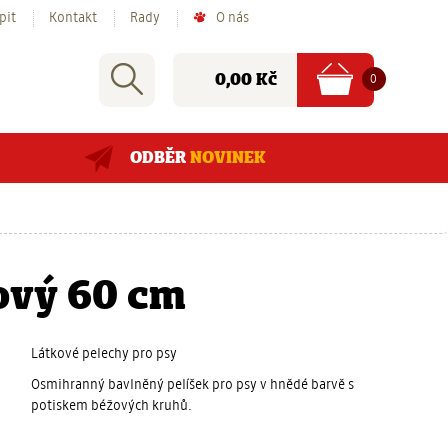
pit
Kontakt
Rady
O nás
Nákupní
Rychlé
Vyhledat
položek
Cena:
0
0,00 Kč
košík
hledání:
ODBĚR
NOVINEK
ový 60 cm
Látkové pelechy pro psy
Osmihranný bavlněný pelíšek pro psy v hnědé barvě s
potiskem béžových kruhů.