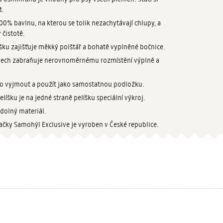
t.
00% bavlnu, na kterou se tolik nezachytávají chlupy, a
 čistotě.
šku zajišťuje měkký polštář a bohatě vyplněné bočnice.
bodech zabraňuje nerovnoměrnému rozmístění výplně a
o vyjmout a použít jako samostatnou podložku.
líšku je na jedné straně pelíšku speciální výkroj.
dolný materiál.
ačky Samohýl Exclusive je vyroben v České republice.