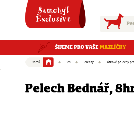
Přejít
logo
na
hlavní
navigaci
Pe
Přejít
na
obsah
ŠIJEME PRO VAŠE
MAZLÍČKY
Domů
Pes
Pelechy
Látkové pelechy pr
Vaše
aktuální
Pelech Bednář, 8h
pozice