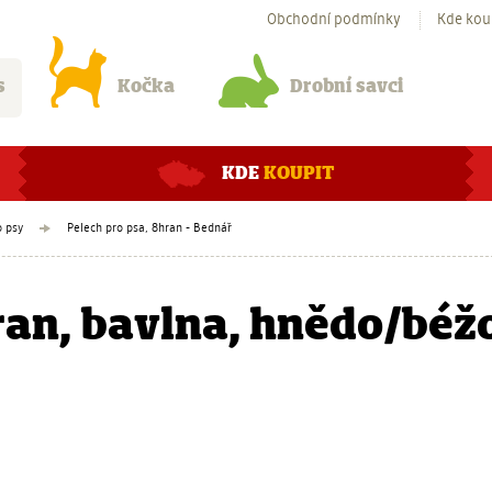
Obchodní podmínky
Kde kou
s
Kočka
Drobní savci
KDE
KOUPIT
o psy
Pelech pro psa, 8hran - Bednář
ran, bavlna, hnědo/béž