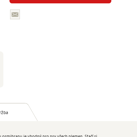
ržba
ru osmihranu je vhodný pro psy všech plemen. Stačí si