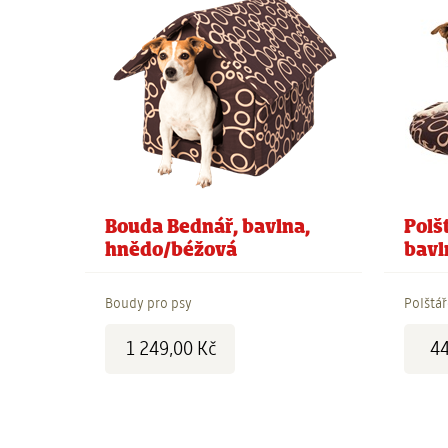
Bouda Bednář, bavlna,
Polš
hnědo/béžová
bavl
Boudy pro psy
Polštář
Cena:
Cena:
1 249,00 Kč
44