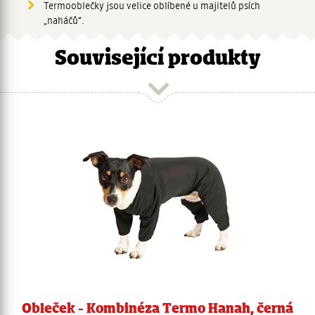
analýzy. Partneři tyto údaje mohou zkombinovat s
Termooblečky jsou velice oblíbené u majitelů psích
dalšími informacemi, které jste jim poskytli nebo které
„naháčů“.
získali v důsledku toho, že používáte jejich služby.
Související produkty
Obleček - Kombinéza Termo Hanah, černá