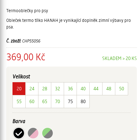
Termooblečky pro psy
Obleček termo tílko HANAH je vynikající doplněk zimní výbavy pro
psa.
Č. zboží:
CHP55056
369,00 Kč
SKLADEM > 20 KS
Velikost
20
24
28
32
36
40
44
48
50
55
60
65
70
75
80
Barva