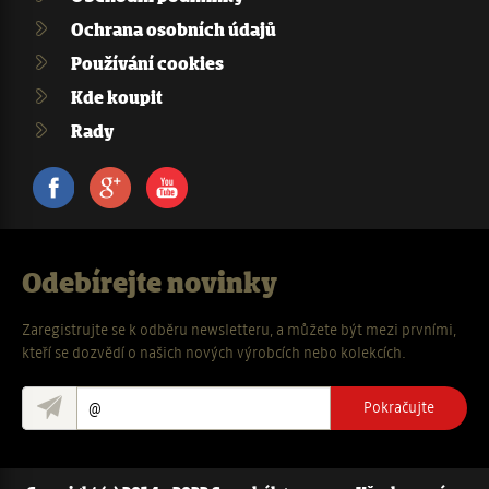
Ochrana osobních údajů
Používání cookies
Kde koupit
Rady
Facebook
Google+
Youtube
Odebírejte novinky
Zaregistrujte se k odběru newsletteru, a můžete být mezi prvními,
kteří se dozvědí o našich nových výrobcích nebo kolekcích.
Pokračujte