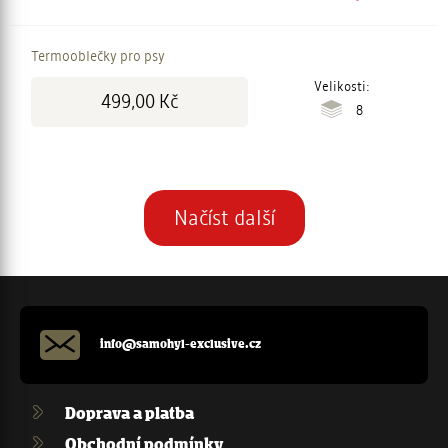
Termooblečky pro psy
Cena:
Velikosti:
499,00 Kč
8
Stránkování
Načíst další
info@samohyl-exclusive.cz
Doprava a platba
Obchodní podmínky