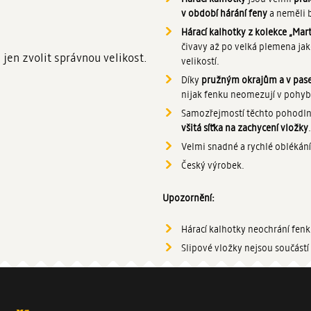
v období hárání feny
a neměli 
Hárací kalhotky z kolekce „Mar
čivavy až po velká plemena jako
 jen zvolit správnou velikost.
velikostí.
Díky
pružným okrajům a v pas
nijak fenku neomezují v pohyb
Samozřejmostí těchto pohodlný
všitá síťka na zachycení vložky
.
Velmi snadné a rychlé oblékání
Český výrobek.
Upozornění:
Hárací kalhotky neochrání fen
Slipové vložky nejsou součástí