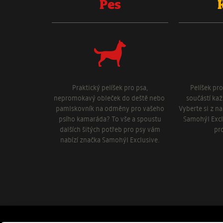
Pes
Praktický pelíšek pro psa,
Pelíšek pr
nepromokavý obleček do deště nebo
součástí ka
pamlskovník na odměny pro vašeho
Vyberte si z n
psího kamaráda? To vše a spoustu
Samohýl Excl
dalších šitých potřeb pro psy vám
pr
nabízí značka Samohýl Exclusive.