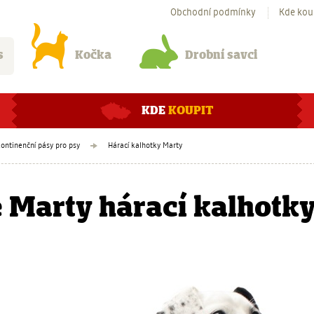
Obchodní podmínky
Kde kou
s
Kočka
Drobní savci
KDE
KOUPIT
kontinenční pásy pro psy
Hárací kalhotky Marty
 Marty hárací kalhotky