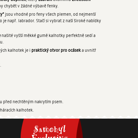
by chybět v žádné výbavě fenky.
ty“
jsou vhodné pro feny všech plemen, od nejmenší
 je např. labrador. Stačí si vybrat z naší široké nabídky
e
našité vyšší měkké gumě kalhotky perfektně sedí a
u.
ch kalhotek je i
praktický otvor pro ocásek
a uvnitř
.
ku před nechtěným nakrytím psem.
 háracích kalhotek.