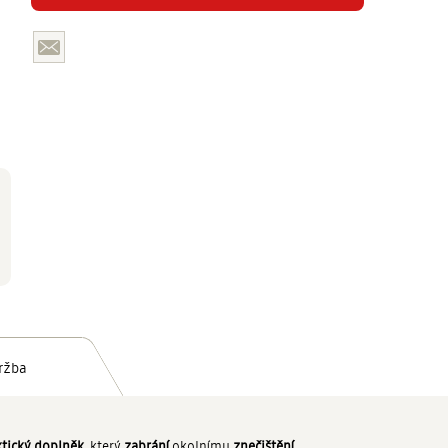
ržba
ktický doplněk
, který
zabrání
okolnímu
znečištění