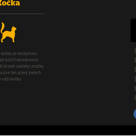
Kočka
o kočku je nezbytnou
ždé kočičí domácnosti.
aší široké nabídky značky
usive ten pravý pelech
o vaši kočku.