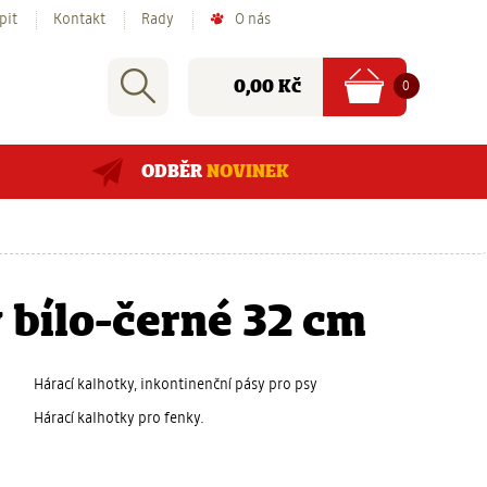
pit
Kontakt
Rady
O nás
Nákupní
Rychlé
Vyhledat
položek
Cena:
0
0,00 Kč
košík
hledání:
ODBĚR
NOVINEK
 bílo-černé 32 cm
Hárací kalhotky, inkontinenční pásy pro psy
Hárací kalhotky pro fenky.