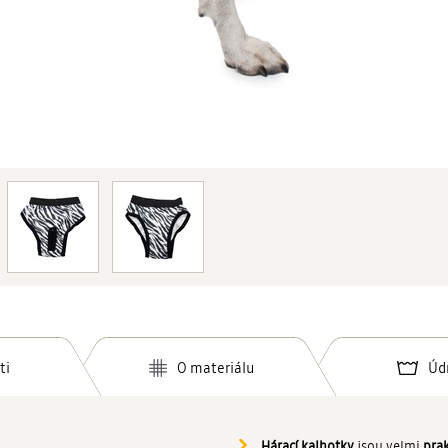
ti
O materiálu
Úd
Hárací kalhotky
jsou velmi
pra