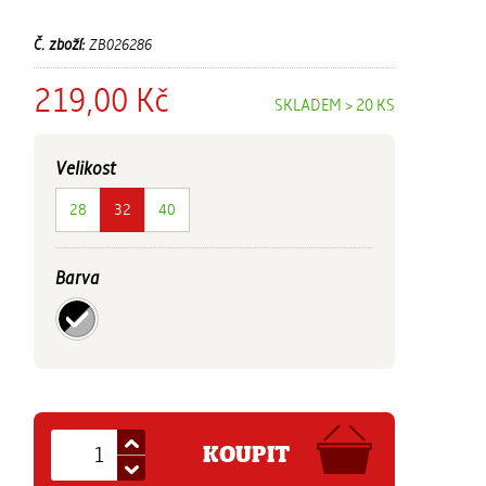
Č. zboží:
ZB026286
219,00 Kč
SKLADEM > 20 KS
Velikost
28
32
40
Barva
KOUPIT