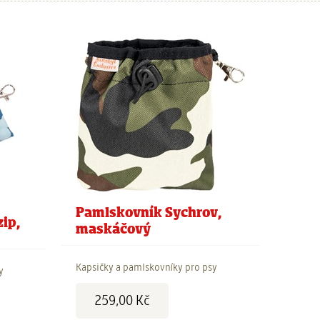
Pamlskovník Sychrov,
ip,
maskáčový
Kapsičky a pamlskovníky pro psy
y
Cena:
259,00 Kč