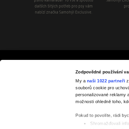
psího kamaráda? To vše a spoustu
Samohýl Excl
dalších šitých potřeb pro psy vám
pr
nabízí značka Samohýl Exclusive.
Odebírejte novinky
Zodpovědné používání va
Zaregistrujte se k odběru newsletteru, a můžete být mezi p
My a
naši 1022 partneři
z
nových výrobcích nebo kolekcích.
souborů cookie pro uchov
personalizované reklamy a
Pok
možnosti ohledně toho, kd
Pokud to povolíte, rádi by
Shromažďovali info