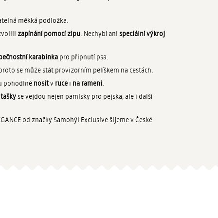
matelná měkká podložka.
volili
zapínání pomocí zipu
. Nechybí ani
speciální výkroj
pečnostní karabinka
pro připnutí psa.
 proto se může stát provizorním pelíškem na cestách.
u pohodlně
nosit
v
ruce
i
na rameni
.
 tašky
se vejdou nejen pamlsky pro pejska, ale i další
LEGANCE od značky Samohýl Exclusive šijeme v České