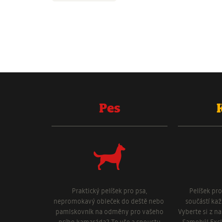
Pes
Praktický pelíšek pro psa,
Pelíšek pr
nepromokavý obleček do deště nebo
součástí ka
pamlskovník na odměny pro vašeho
Vyberte si z n