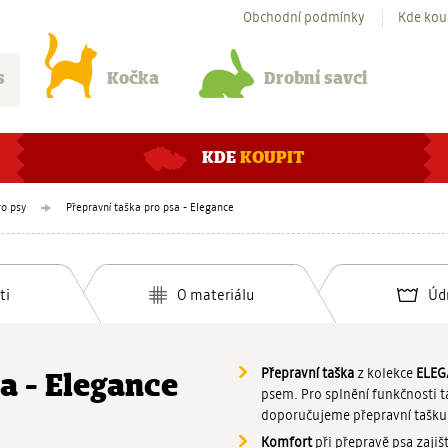
Obchodní podmínky
Kde kou
s
Kočka
Drobní savci
KDE
KOUPIT
ro psy
Přepravní taška pro psa - Elegance
ti
O materiálu
Úd
Přepravní taška
z kolekce
ELEG
a - Elegance
psem. Pro splnění funkčnosti 
doporučujeme přepravní tašku
Komfort
při přepravě psa zajiš