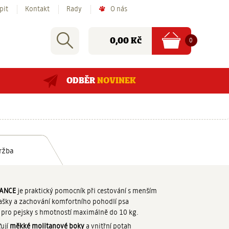
pit
Kontakt
Rady
O nás
Nákupní
Rychlé
Vyhledat
položek
Cena:
0
0,00 Kč
košík
hledání:
ODBĚR
NOVINEK
ržba
ANCE
je praktický pomocník při cestování s menším
tašky a zachování komfortního pohodlí psa
 pro pejsky s hmotností maximálně do 10 kg.
ťují
měkké molitanové boky
a vnitřní potah