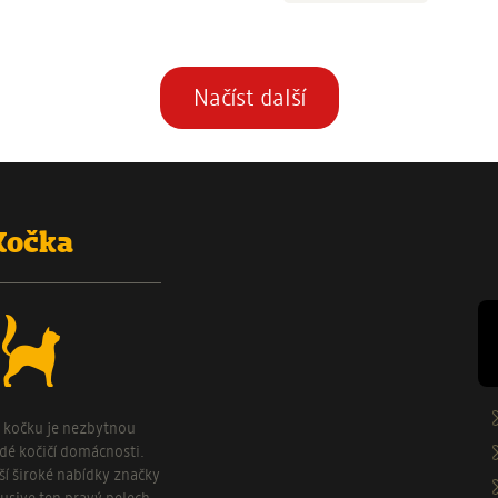
Stránkování
Načíst další
Kočka
o kočku je nezbytnou
ždé kočičí domácnosti.
aší široké nabídky značky