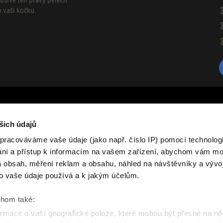
usive ten pravý pelech
o vaši kočku.
O nás
šich údajů
rvními, kteří se dozvědí o našich
Značka Samohyl Exclusive zahrnuje 
pracováváme vaše údaje (jako např. číslo IP) pomocí technologií
drobné savce tvoří jádro produktov
ání a přístup k informacím na vašem zařízení, abychom vám moh
různých ročních období, textilní p
další praktické chovatelské potřeb
 obsah, měření reklam a obsahu, náhled na návštěvníky a vývo
račujte
vyráběny v České republice, hlavní
o vaše údaje používá a k jakým účelům.
moderních materiálů a funkčnost v
chom také:
rmace o vaší geografické poloze, které mohou být přesné na ně