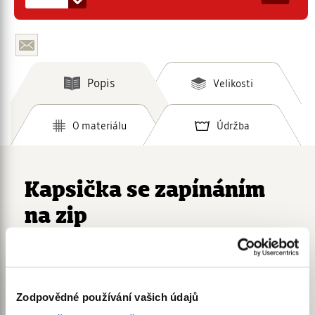
Popis
Velikosti
O materiálu
Údržba
Kapsička se zapínáním
na zip
Kapsička na pytlíky na psí exkrementy.
Zodpovědné používání vašich údajů
Softshellová kapsička
s otvorem na boku pro vytahování