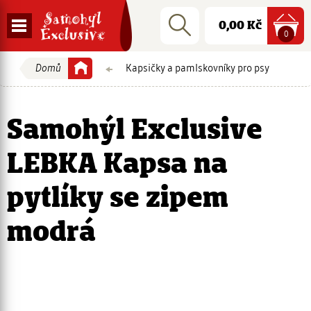
Přejít
logo
Nákupní
Rychlé
Vyhledat
na
Zobrazit
Cena:
0,00 Kč
hledání:
košík
polož
0
hlavní
navigaci
navigaci
Přejít
Domů
Kapsičky a pamlskovníky pro psy
Vaše
na
obsah
aktuální
Samohýl Exclusive
pozice
LEBKA Kapsa na
pytlíky se zipem
modrá