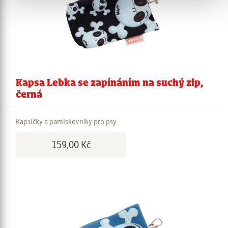
sociálních médií a analýze naší návštěvnosti využíváme
soubory cookie. Informace o tom, jak náš web používáte,
sdílíme se svými partnery pro sociální média, inzerci a
analýzy. Partneři tyto údaje mohou zkombinovat s
dalšími informacemi, které jste jim poskytli nebo které
získali v důsledku toho, že používáte jejich služby.
Kapsa Lebka se zapínáním na suchý zip,
černá
Kapsičky a pamlskovníky pro psy
Cena:
159,00 Kč