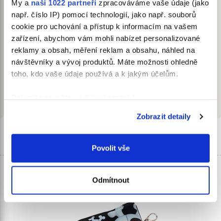
My a
naši 1022 partneři
zpracováváme vaše údaje (jako
sáčků/pytlíků na psí exkrementy –
praktický doplněk
pro
např. číslo IP) pomocí technologií, jako např. souborů
venčení vašeho čtyřnohého parťáka!
cookie pro uchování a přístup k informacím na vašem
Kapsu s kovovou karabinkou lze jednoduše připnout na
zařízení, abychom vám mohli nabízet personalizované
vodítko, kabelku, batoh nebo poutko u kalhot. Díky
reklamy a obsah, měření reklam a obsahu, náhled na
textilním poutkům se dá také navléknout na opasek.
návštěvníky a vývoj produktů. Máte možnosti ohledně
Uzavírá se pomocí zipu.
toho, kdo vaše údaje používá a k jakým účelům.
Vyhlašujeme konec plastovým krabičkám!
Kapsy
z kolekce „Lebka“ od značky Samohýl Exclusive
Pokud to povolíte, rádi bychom také:
šijeme v České republice
.
Shromažďovali informace o vaší geografické
Zobrazit detaily
poloze, které mohou být přesné na několik metrů
Související produkty
Identifikovali vaše zařízení pomocí aktivního
skenování pro konkrétní charakteristiky (otisk prstu)
Povolit vše
Zjistěte více o tom, jak zpracováváme vaše osobní
údaje, a nastavte si předvolby v
části s podrobnostmi
.
Odmítnout
Svůj souhlas můžete kdykoliv změnit nebo odvolat v
části Prohlášení o souborech cookie.
K personalizaci obsahu a reklam, poskytování funkcí