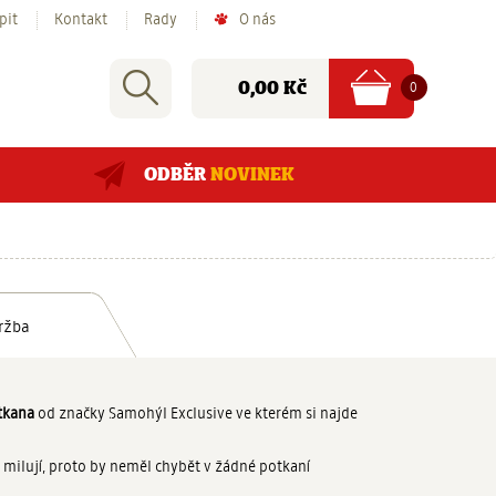
pit
Kontakt
Rady
O nás
Nákupní
Rychlé
Vyhledat
položek
Cena:
0
0,00 Kč
košík
hledání:
ODBĚR
NOVINEK
ržba
tkana
od značky Samohýl Exclusive ve kterém si najde
milují, proto by neměl chybět v žádné potkaní