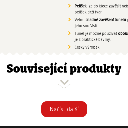
Pelíšek
lze do klece
zavěsit
ne
pelíšek drží tvar.
Velmi
snadné zavěšení tunelu
p
jeho součástí.
Tunel je možné používat
obou
je z praktické bavlny.
Český výrobek.
Související produkty
Stránkování
Načíst další