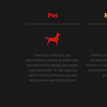
Pes
Praktický pelíšek pro psa,
Pelíšek pr
nepromokavý obleček do deště nebo
součástí ka
pamlskovník na odměny pro vašeho
Vyberte si z n
psího kamaráda? To vše a spoustu
Samohýl Excl
dalších šitých potřeb pro psy vám
pr
nabízí značka Samohýl Exclusive.