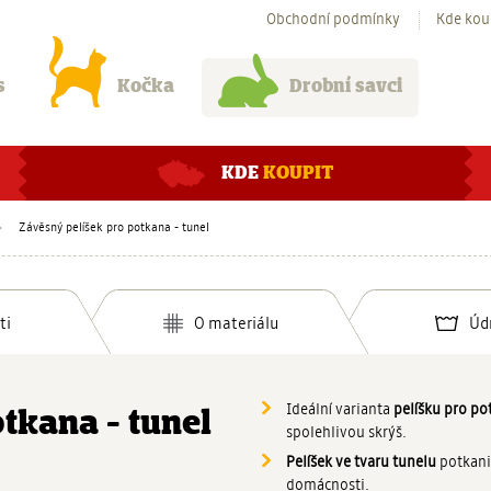
Obchodní podmínky
Kde kou
s
Kočka
Drobní savci
KDE
KOUPIT
Závěsný pelíšek pro potkana - tunel
ti
O materiálu
Úd
Ideální varianta
pelíšku pro po
tkana - tunel
spolehlivou skrýš.
Pelíšek ve tvaru tunelu
potkani 
domácnosti.