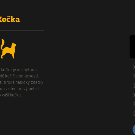
Kočka
o kočku je nezbytnou
ždé kočičí domácnosti.
aší široké nabídky značky
usive ten pravý pelech
o vaši kočku.