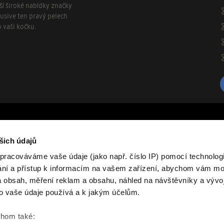
aší široké nabídky značky
usive ten pravý pelech
o vaši kočku.
O nás
šich údajů
rvními, kteří se dozvědí o našich
Značka Samohyl Exclusive zahrnuje 
pracováváme vaše údaje (jako např. číslo IP) pomocí technologií
drobné savce tvoří jádro produktov
ání a přístup k informacím na vašem zařízení, abychom vám moh
různých ročních období, textilní p
další praktické chovatelské potřeb
 obsah, měření reklam a obsahu, náhled na návštěvníky a vývo
račujte
vyráběny v České republice, hlavní
o vaše údaje používá a k jakým účelům.
moderních materiálů a funkčnost v
chom také: