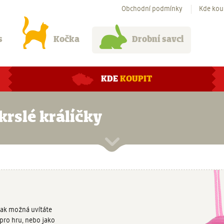
Obchodní podmínky
Kde kou
s
Kočka
Drobní savci
KDE
KOUPIT
krslé králíčky
Pak možná uvítáte
 pro hru, nebo jako