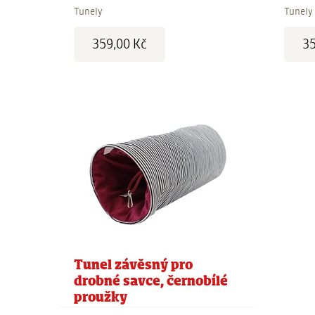
Tunely
Tunely
Cena:
Cena:
359,00 Kč
35
Tunel závěsný pro
drobné savce, černobílé
proužky