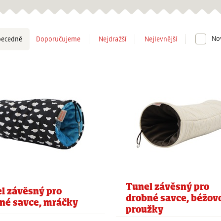
Řazení
No
ecedně
Doporučujeme
Nejdražší
Nejlevnější
Tunel závěsný pro
l závěsný pro
drobné savce, béžov
né savce, mráčky
proužky