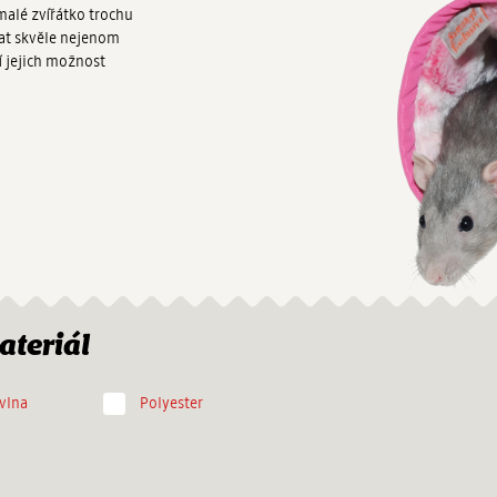
alé zvířátko trochu
t skvěle nejenom
ní jejich možnost
ateriál
vlna
Polyester