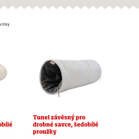
vinky
Tunel závěsný pro
obílé
drobné savce, šedobílé
proužky