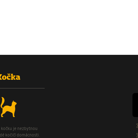
Stránkování
Kočka
o kočku je nezbytnou
ždé kočičí domácnosti.