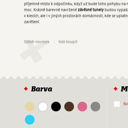
příjemné místo k odpočinku, když už bude toho pohybu na m
moc. Krásně barevně navržené
závěsné tunely
budou vypada
v klecích, ale i v jiných prostorách domácnosti, kde se uplat
zavěšení.
Navigace
Odběr novinek
Kde koupit
Barva
M
Ba