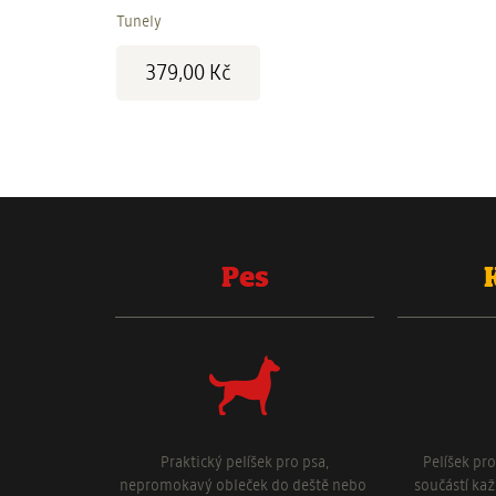
Tunely
Cena:
379,00 Kč
Pes
Praktický pelíšek pro psa,
Pelíšek pr
nepromokavý obleček do deště nebo
součástí ka