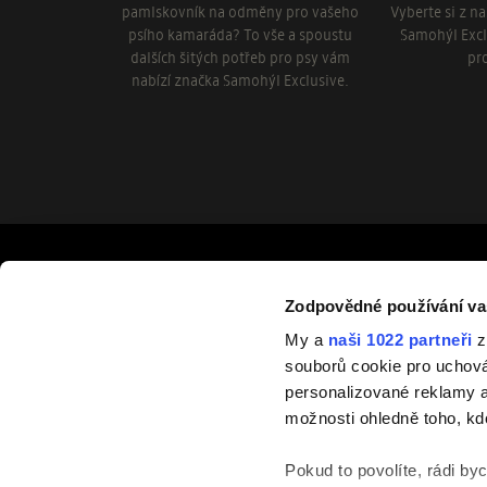
pamlskovník na odměny pro vašeho
Vyberte si z n
psího kamaráda? To vše a spoustu
Samohýl Excl
dalších šitých potřeb pro psy vám
pr
nabízí značka Samohýl Exclusive.
Odebírejte novinky
Zodpovědné používání va
Zaregistrujte se k odběru newsletteru, a můžete být mezi p
My a
naši 1022 partneři
z
nových výrobcích nebo kolekcích.
souborů cookie pro uchov
personalizované reklamy a
Pok
možnosti ohledně toho, kd
Pokud to povolíte, rádi by