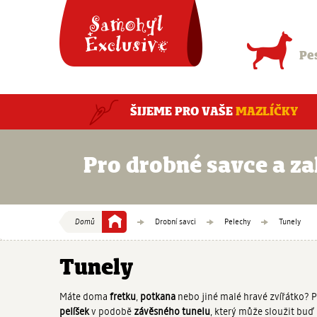
Přejít
logo
na
hlavní
navigaci
Pe
Přejít
na
obsah
ŠIJEME PRO VAŠE
MAZLÍČKY
Pro drobné savce a za
Domů
Drobní savci
Pelechy
Tunely
Vaše
aktuální
Tunely
Máte doma
fretku
,
potkana
nebo jiné malé hravé zvířátko? 
pozice
pelíšek
v podobě
závěsného tunelu
, který může sloužit buď