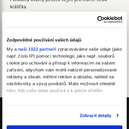
králíčka.
Velmi
pohodlný pelíšek
od značky Samohýl Exclusive je
ideálním místem k odpočinku
pro morče
. Pelíšek je
vhodný i pro malého králíka a další drobné savce.
Zodpovědné používání vašich údajů
Pelíšek
je vyroben v kombinaci několika materiálů -
My a
naši 1022 partneři
zpracováváme vaše údaje (jako
hebkého a hřejivého flanelflísu a polyesterové tkaniny.
např. číslo IP) pomocí technologií, jako např. souborů
Součástí pelíšku je
oboustranný polštářek
, který je možné
cookie pro uchování a přístup k informacím na vašem
lehce vyjmout a použít jako
samostatnou podložku
.
zařízení, abychom vám mohli nabízet personalizované
Polštářek a boky pelíšku jsou
vyplněné rounem.
reklamy a obsah, měření reklam a obsahu, náhled na
Dno pelíšku je z
voděodolného materiálu
.
návštěvníky a vývoj produktů. Máte možnosti ohledně
Pelíšky
pro vaše miláčky
šijeme v České republice
.
toho, kdo vaše údaje používá a k jakým účelům.
Pokud to povolíte, rádi bychom také:
Shromažďovali informace o vaší geografické
Zobrazit detaily
info@samohyl-exclusive.cz
poloze, které mohou být přesné na několik metrů
Identifikovali vaše zařízení pomocí aktivního