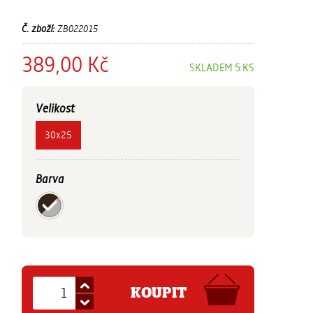
Č. zboží:
ZB022015
389,00 Kč
SKLADEM 5 KS
Velikost
30x25
Barva
KOUPIT