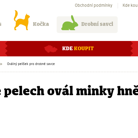
Obchodní podmínky
Kde kou
s
Kočka
Drobní savci
KDE
KOUPIT
Oválný pelíšek pro drobné savce
 pelech ovál minky hně