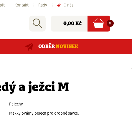
pit
Kontakt
Rady
O nás
Nákupní
Rychlé
Vyhledat
položek
Cena:
0
0,00 Kč
košík
hledání:
ODBĚR
NOVINEK
dý a ježci M
Pelechy
Měkký oválný pelech pro drobné savce.