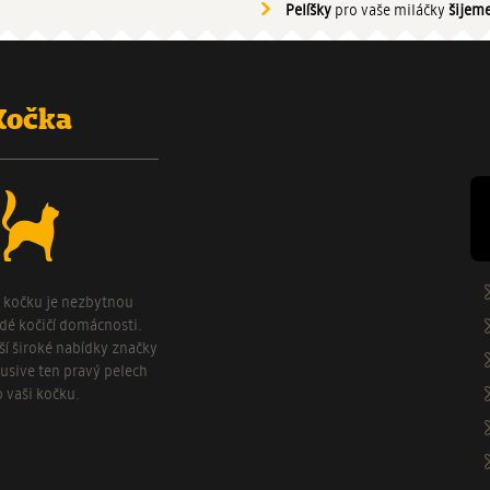
Pelíšky
pro vaše miláčky
šijeme
Kočka
o kočku je nezbytnou
ždé kočičí domácnosti.
aší široké nabídky značky
usive ten pravý pelech
o vaši kočku.