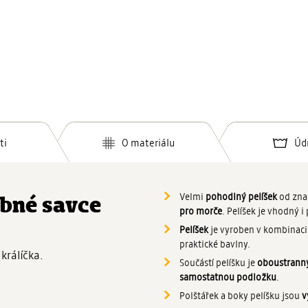
ti
O materiálu
Úd
Velmi
pohodlný pelíšek
od zna
obné savce
pro morče
. Pelíšek je vhodný i
Pelíšek
je vyroben v kombinaci 
praktické bavlny.
králíčka.
Součástí pelíšku je
oboustranný
samostatnou podložku
.
Polštářek a boky pelíšku jsou
v