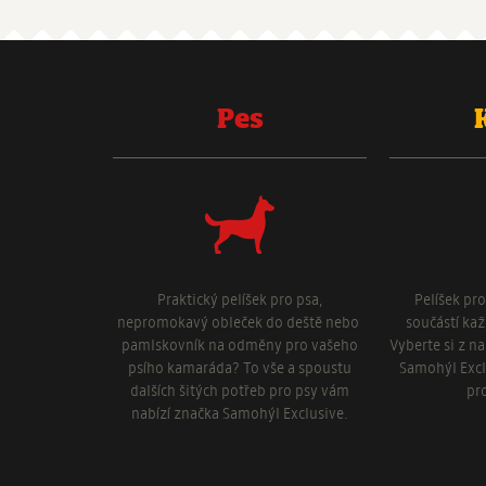
Pes
Praktický pelíšek pro psa,
Pelíšek pr
nepromokavý obleček do deště nebo
součástí ka
pamlskovník na odměny pro vašeho
Vyberte si z n
psího kamaráda? To vše a spoustu
Samohýl Excl
dalších šitých potřeb pro psy vám
pr
nabízí značka Samohýl Exclusive.