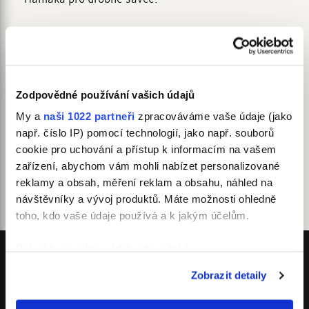
Závěsný pelíšek
a zároveň i houpačka
pro drobné savce
patří mezi nejoblíbenější pelíšky a neměl by chybět
v žádné kleci.
Pohodlný pelíšek snadno zavěsíte
pomocí všitých šňůrek.
Zodpovědné používání vašich údajů
Hamaku
je možné používat
oboustranně
- jedna strana je
My a
naši 1022 partneři
zpracováváme vaše údaje (jako
z praktické bavlny, druhá strana je z měkké a hřejivé
např. číslo IP) pomocí technologií, jako např. souborů
minky.
cookie pro uchování a přístup k informacím na vašem
Pelíšky pro drobné hlodavce od značky Samohýl Exclusive
zařízení, abychom vám mohli nabízet personalizované
šijeme v České republice.
reklamy a obsah, měření reklam a obsahu, náhled na
návštěvníky a vývoj produktů. Máte možnosti ohledně
toho, kdo vaše údaje používá a k jakým účelům.
Pokud to povolíte, rádi bychom také:
Shromažďovali informace o vaší geografické
Zobrazit detaily
info@samohyl-exclusive.cz
poloze, které mohou být přesné na několik metrů
Identifikovali vaše zařízení pomocí aktivního