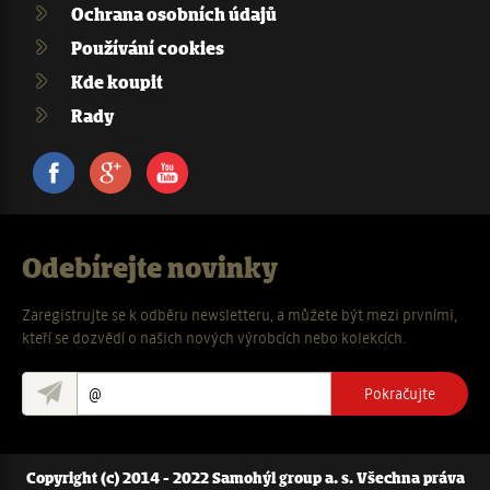
Ochrana osobních údajů
Používání cookies
Kde koupit
Rady
Facebook
Google+
Youtube
Odebírejte novinky
Zaregistrujte se k odběru newsletteru, a můžete být mezi prvními,
kteří se dozvědí o našich nových výrobcích nebo kolekcích.
Pokračujte
Copyright (c) 2014 - 2022 Samohýl group a. s. Všechna práva