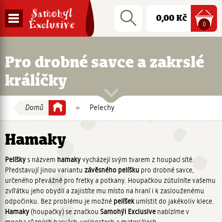
Přejít
logo
Nákupní
Rychlé
Vyhledat
na
Zobrazit
Cena:
0,00 Kč
hledání:
košík
polož
0
hlavní
navigaci
navigaci
Přejít
na
Pro drobné savce a zakrslé
obsah
králíčky
Domů
Pelechy
Vaše
aktuální
Hamaky
Pelíšky
s názvem
hamaky
vycházejí svým tvarem z houpací sítě.
pozice
Představují jinou variantu
závěsného pelíšku
pro drobné savce,
určeného převážně pro fretky a potkany. Houpačkou zútulníte vašemu
zvířátku jeho obydlí a zajistíte mu místo na hraní i k zaslouženému
odpočinku. Bez problému je možné
pelíšek
umístit do jakékoliv klece.
Hamaky
(houpačky) se značkou
Samohýl Exclusive
nabízíme v