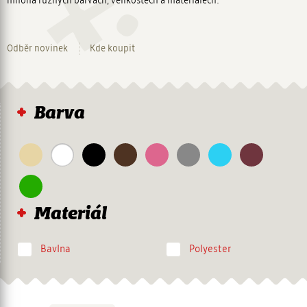
mnoha různých barvách, velikostech a materiálech.
Navigace
Odběr novinek
Kde koupit
Barva
Materiál
Bavlna
Polyester