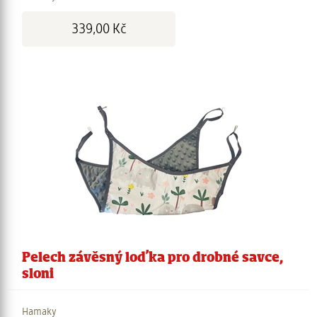
dalšími informacemi, které jste jim poskytli nebo které
Cena:
339,00 Kč
získali v důsledku toho, že používáte jejich služby.
Pelech závěsný loďka pro drobné savce,
sloni
Hamaky