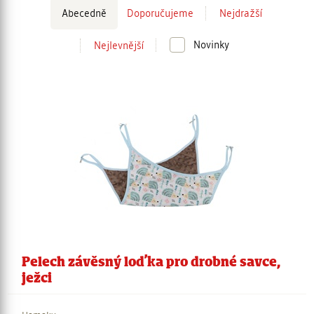
Řazení
Abecedně
Doporučujeme
Nejdražší
Novinky
Nejlevnější
Pelech závěsný loďka pro drobné savce,
ježci