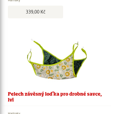
Hamaky
Cena:
339,00 Kč
Pelech závěsný loďka pro drobné savce,
lvi
Hamaky